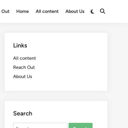
Switch
 Out
Home
All content
About Us
Open
to
Search
dark
mode
Links
All content
Reach Out
About Us
Search
Search