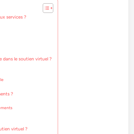
aux services ?
e dans le soutien virtuel ?
lle
ments ?
cements
tien virtuel ?