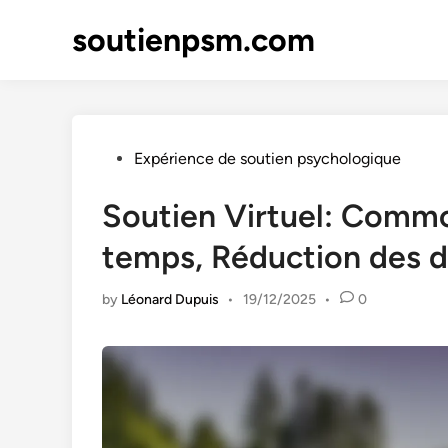
Skip
soutienpsm.com
to
content
Posted
Expérience de soutien psychologique
in
Soutien Virtuel: Commod
temps, Réduction des 
by
Léonard Dupuis
•
19/12/2025
•
0