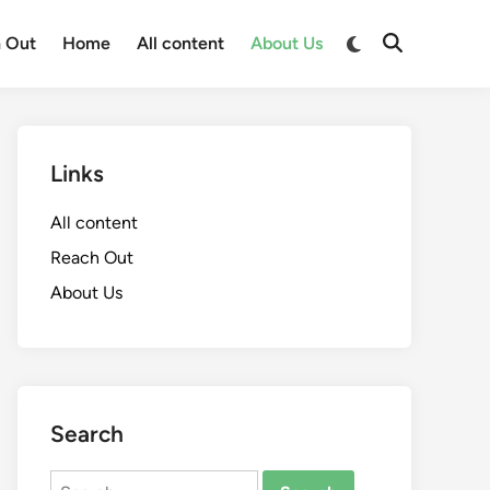
Switch
 Out
Home
All content
About Us
Open
to
Search
dark
mode
Links
All content
Reach Out
About Us
Search
Search