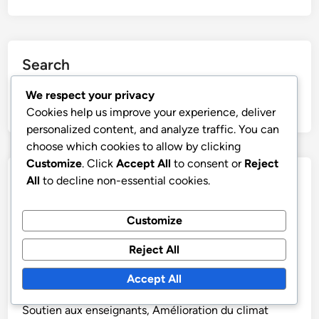
Search
We respect your privacy
Search
Cookies help us improve your experience, deliver
for:
personalized content, and analyze traffic. You can
choose which cookies to allow by clicking
Customize
. Click
Accept All
to consent or
Reject
Recent Posts
All
to decline non-essential cookies.
Soutien Pour Les Parents: Conseils pratiques, Gestion
Customize
du stress parental, Équilibre travail-vie personnelle
Reject All
Soutien Pour Les Familles: Forfaits familiaux,
Consultations groupées, Tarifs préférentiels
Accept All
Soutien En Milieu Scolaire: Interventions précoces,
Soutien aux enseignants, Amélioration du climat