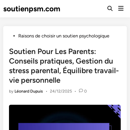
Skip
soutienpsm.com
Mai
to
Open
Men
Search
content
Posted
Raisons de choisir un soutien psychologique
in
Soutien Pour Les Parents:
Conseils pratiques, Gestion du
stress parental, Équilibre travail-
vie personnelle
by
Léonard Dupuis
•
24/12/2025
•
0