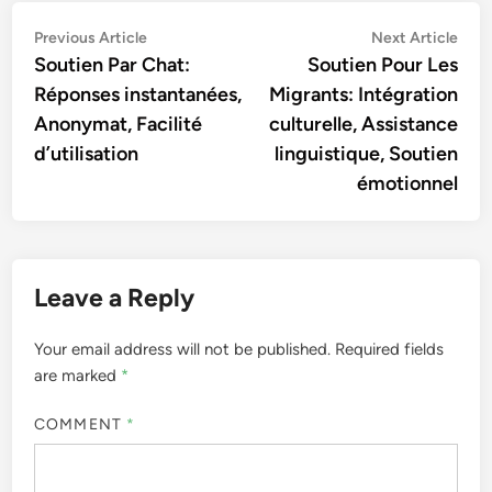
Post
Previous
Nex
Previous Article
Next Article
article:
artic
Soutien Par Chat:
Soutien Pour Les
navigation
Réponses instantanées,
Migrants: Intégration
Anonymat, Facilité
culturelle, Assistance
d’utilisation
linguistique, Soutien
émotionnel
Leave a Reply
Your email address will not be published.
Required fields
are marked
*
COMMENT
*