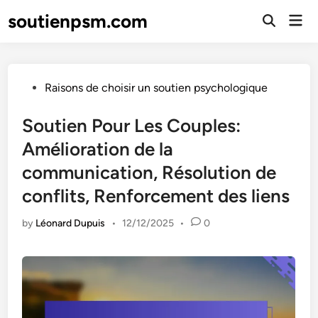
Skip
soutienpsm.com
Mai
to
Open
Men
Search
content
Posted
Raisons de choisir un soutien psychologique
in
Soutien Pour Les Couples:
Amélioration de la
communication, Résolution de
conflits, Renforcement des liens
by
Léonard Dupuis
•
12/12/2025
•
0