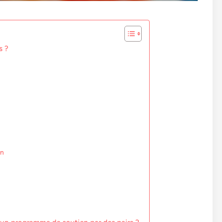
s ?
on