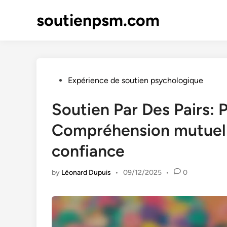
Skip
soutienpsm.com
to
content
Posted
Expérience de soutien psychologique
in
Soutien Par Des Pairs: 
Compréhension mutuell
confiance
by
Léonard Dupuis
•
09/12/2025
•
0