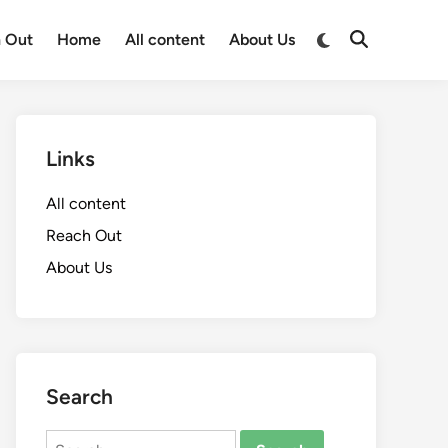
Switch
 Out
Home
All content
About Us
Open
to
Search
dark
mode
Links
All content
Reach Out
About Us
Search
Search